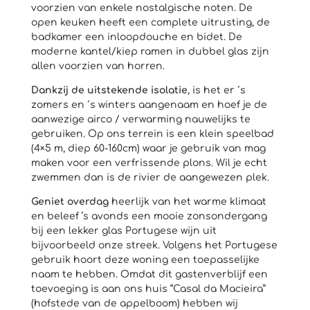
voorzien van enkele nostalgische noten. De
open keuken heeft een complete uitrusting, de
badkamer een inloopdouche en bidet. De
moderne kantel/kiep ramen in dubbel glas zijn
allen voorzien van horren.
Dankzij de uitstekende isolatie
, is het er ´s
zomers en ´s winters aangenaam en hoef je de
aanwezige airco / verwarming nauwelijks te
gebruiken. Op ons terrein is een klein speelbad
(4×5 m, diep 60-160cm) waar je gebruik van mag
maken voor een verfrissende plons. Wil je echt
zwemmen dan is de rivier de aangewezen plek.
Geniet overdag
heerlijk van het warme klimaat
en beleef ’s avonds een mooie zonsondergang
bij een lekker glas Portugese wijn uit
bijvoorbeeld onze streek. Volgens het Portugese
gebruik hoort deze woning een toepasselijke
naam te hebben. Omdat dit gastenverblijf een
toevoeging is aan ons huis “Casal da Macieira”
(hofstede van de appelboom) hebben wij