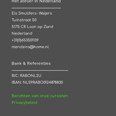
Het atelier in Nederland
Els Smulders- Waijers
Tuinstraat 50
5175 CR Loon op Zand
Nederland
+31(0)653501139
mendeira@home.nl
Bank & Referenties
BIC: RABONL2U
IBAN: NL59RABO0124878830
Berichten van onze cursisten
Privacybeleid