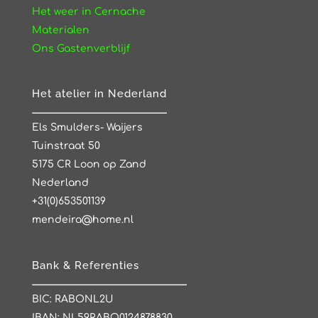
Het weer in Cernache
Materialen
Ons Gastenverblijf
Het atelier in Nederland
Els Smulders- Waijers
Tuinstraat 50
5175 CR Loon op Zand
Nederland
+31(0)653501139
mendeira@home.nl
Bank & Referenties
BIC: RABONL2U
IBAN: NL59RABO0124878830