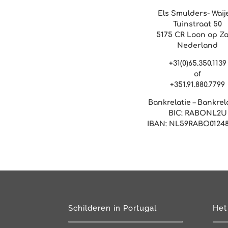
Els Smulders- Waij
Tuinstraat 50
5175 CR Loon op Z
Nederland
+31(0)65.350.1139
of
+351.91.880.7799
Bankrelatie – Bankrel
BIC: RABONL2U
IBAN: NL59RABO01248
Schilderen in Portugal
Het