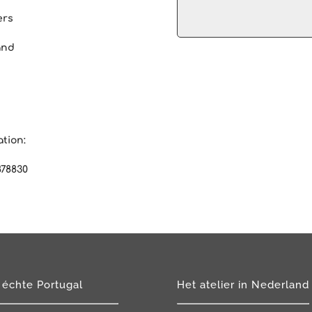
ers
and
ation:
78830
 échte Portugal
Het atelier in Nederland