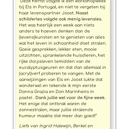
“Deze herfst volgde ik een workshopweek
bij Els in Portugal, en niet te vergeten bij
haar levenspartner Joost.
Naast
schilderles volgde ook menig levensles.
Het was heerlijk een week aan niets
anders te hoeven denken dan de
(levens)kunsten en te genieten van alles
wat het leven in schoonheid doet stralen.
Goeie gesprekken, lekker eten, mooie
uitzichten, sprankelende huisdieren, het
rijke dorpsleven temidden van de
eucalyptusgeuren en dat dan allemaal in
(acryl)verf proberen te vangen. Met de
aanwijzingen van Els en Joost lukte dat
wonderwel en tekende ik mijn eerste
Donna Grazia en Don Marinheiro in
pastel .
Dank jullie wel voor de fijne week.
Het enige dat ontbrak waren de
zonnestralen, maar jullie stralende
humeur maakte dat meer dan goed!”
Liefs van Ingrid Halewijn, Berkel en