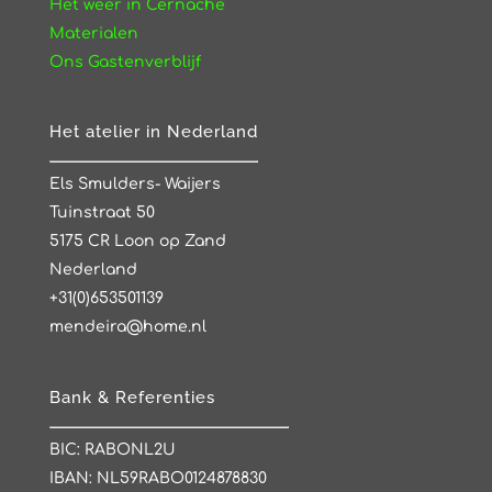
Het weer in Cernache
Materialen
Ons Gastenverblijf
Het atelier in Nederland
Els Smulders- Waijers
Tuinstraat 50
5175 CR Loon op Zand
Nederland
+31(0)653501139
mendeira@home.nl
Bank & Referenties
BIC: RABONL2U
IBAN: NL59RABO0124878830