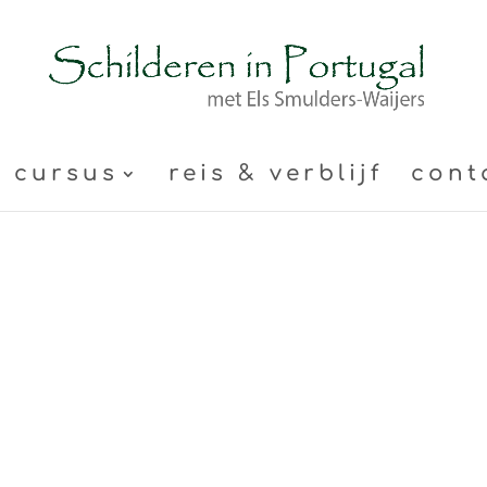
cursus
reis & verblijf
cont