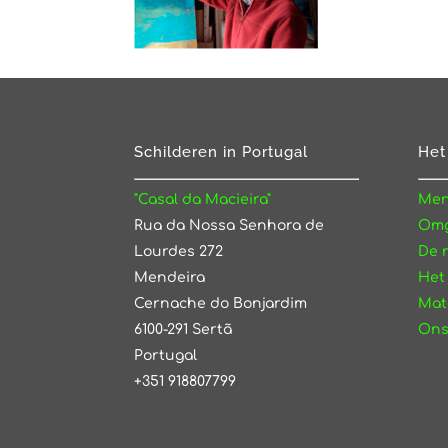
Schilderen in Portugal
Het
"Casal da Macieira"
Men
Rua da Nossa Senhora de
Omg
Lourdes 272
De 
Mendeira
Het
Cernache do Bonjardim
Mat
6100-291 Sertã
Ons
Portugal
+351 918807799