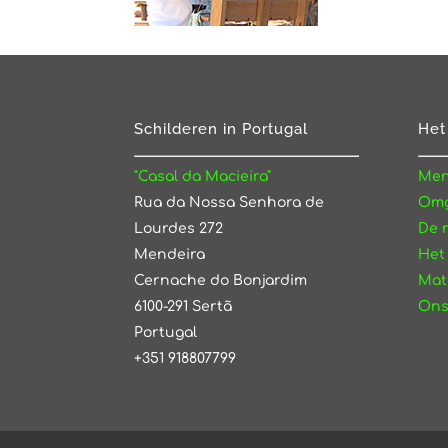
Schilderen in Portugal
Het
"Casal da Macieira"
Men
Rua da Nossa Senhora de
Omg
Lourdes 272
De 
Mendeira
Het
Cernache do Bonjardim
Mat
6100-291 Sertã
Ons
Portugal
+351 918807799