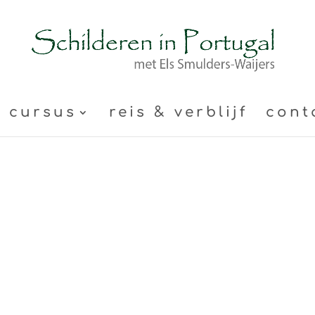
cursus
reis & verblijf
cont