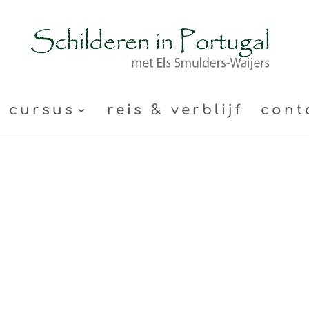
cursus
reis & verblijf
cont