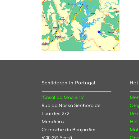
Schilderen in Portugal
Het
"Casal da Macieira"
Men
Rua da Nossa Senhora de
Omg
Lourdes 272
De 
Mendeira
Het
Cernache do Bonjardim
Mat
6100-291 Sertã
Ons