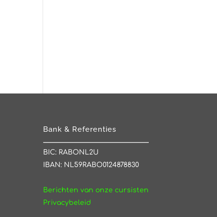
Bank & Referenties
BIC: RABONL2U
IBAN: NL59RABO0124878830
Berichten van onze cursisten
Privacybeleid