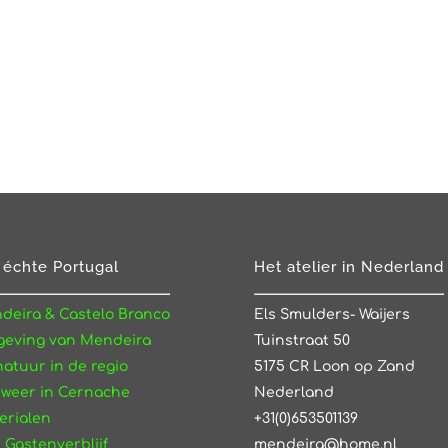
 échte Portugal
Het atelier in Nederland
deira & Castelo Branco
Els Smulders- Waijers
eving van Mendeira
Tuinstraat 50
natuur in de regio
5175 CR Loon op Zand
 weer in Cernache
Nederland
erialen
+31(0)653501139
 Gastenverblijf
mendeira@home.nl